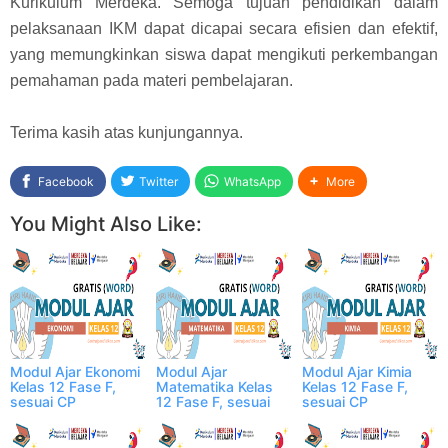
Kurikulum Merdeka. Semoga tujuan pendidikan dalam
pelaksanaan IKM dapat dicapai secara efisien dan efektif,
yang memungkinkan siswa dapat mengikuti perkembangan
pemahaman pada materi pembelajaran.
Terima kasih atas kunjungannya.
Facebook
Twitter
WhatsApp
More
You Might Also Like:
Modul Ajar Ekonomi
Modul Ajar
Modul Ajar Kimia
Kelas 12 Fase F,
Matematika Kelas
Kelas 12 Fase F,
sesuai CP
12 Fase F, sesuai
sesuai CP
CP