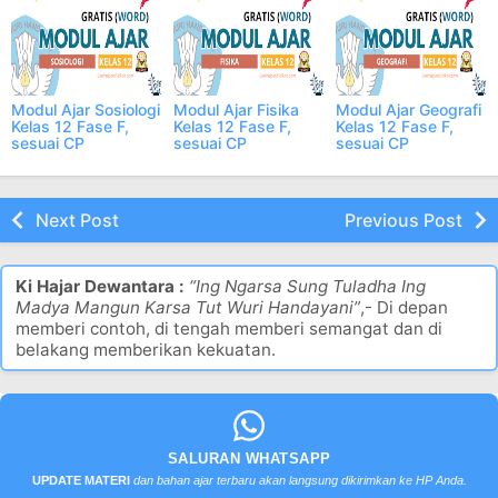
Modul Ajar Sosiologi
Modul Ajar Fisika
Modul Ajar Geografi
Kelas 12 Fase F,
Kelas 12 Fase F,
Kelas 12 Fase F,
sesuai CP
sesuai CP
sesuai CP
Next Post
Previous Post
Ki Hajar Dewantara :
“Ing Ngarsa Sung Tuladha Ing
Madya Mangun Karsa Tut Wuri Handayani”
,- Di depan
memberi contoh, di tengah memberi semangat dan di
belakang memberikan kekuatan.
SALURAN WHATSAPP
UPDATE MATERI
dan bahan ajar terbaru akan langsung dikirimkan ke HP Anda.