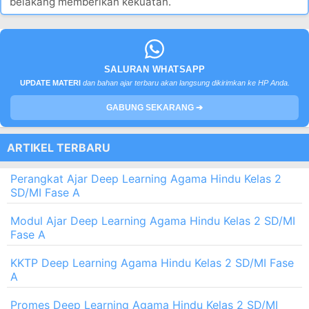
belakang memberikan kekuatan.
SALURAN WHATSAPP
UPDATE MATERI
dan bahan ajar terbaru akan langsung dikirimkan ke HP Anda.
GABUNG SEKARANG ➔
ARTIKEL TERBARU
Perangkat Ajar Deep Learning Agama Hindu Kelas 2
SD/MI Fase A
Modul Ajar Deep Learning Agama Hindu Kelas 2 SD/MI
Fase A
KKTP Deep Learning Agama Hindu Kelas 2 SD/MI Fase
A
Promes Deep Learning Agama Hindu Kelas 2 SD/MI