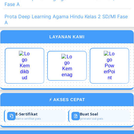
Fase A
Prota Deep Learning Agama Hindu Kelas 2 SD/MI Fase
A
LAYANAN KAMI
⚡ AKSES CEPAT
E-Sertifikat
Buat Soal
klaim e-sertifikat gratis
generator soal gratis