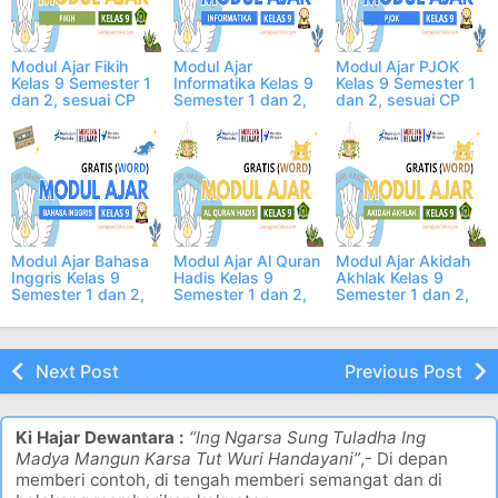
Modul Ajar Fikih
Modul Ajar
Modul Ajar PJOK
Kelas 9 Semester 1
Informatika Kelas 9
Kelas 9 Semester 1
dan 2, sesuai CP
Semester 1 dan 2,
dan 2, sesuai CP
sesuai CP
Modul Ajar Bahasa
Modul Ajar Al Quran
Modul Ajar Akidah
Inggris Kelas 9
Hadis Kelas 9
Akhlak Kelas 9
Semester 1 dan 2,
Semester 1 dan 2,
Semester 1 dan 2,
sesuai CP
sesuai CP
sesuai CP
Next Post
Previous Post
Ki Hajar Dewantara :
“Ing Ngarsa Sung Tuladha Ing
Madya Mangun Karsa Tut Wuri Handayani”
,- Di depan
memberi contoh, di tengah memberi semangat dan di