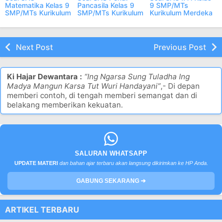
Matematika Kelas 9
Pancasila Kelas 9
9 SMP/MTs
SMP/MTs Kurikulum
SMP/MTs Kurikulum
Kurikulum Merdeka
Merdeka
Merdeka
Next Post
Previous Post
Ki Hajar Dewantara :
“Ing Ngarsa Sung Tuladha Ing
Madya Mangun Karsa Tut Wuri Handayani”
,- Di depan
memberi contoh, di tengah memberi semangat dan di
belakang memberikan kekuatan.
SALURAN WHATSAPP
UPDATE MATERI
dan bahan ajar terbaru akan langsung dikirimkan ke HP Anda.
GABUNG SEKARANG ➔
ARTIKEL TERBARU