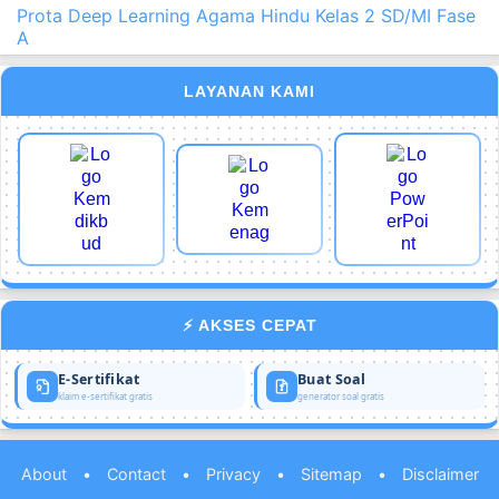
Prota Deep Learning Agama Hindu Kelas 2 SD/MI Fase
A
LAYANAN KAMI
⚡ AKSES CEPAT
E-Sertifikat
Buat Soal
klaim e-sertifikat gratis
generator soal gratis
About
•
Contact
•
Privacy
•
Sitemap
•
Disclaimer