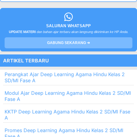
SALURAN WHATSAPP
UPDATE MATERI
dan bahan ajar terbaru akan langsung dikirimkan ke HP Anda.
GABUNG SEKARANG ➔
ARTIKEL TERBARU
Perangkat Ajar Deep Learning Agama Hindu Kelas 2
SD/MI Fase A
Modul Ajar Deep Learning Agama Hindu Kelas 2 SD/MI
Fase A
KKTP Deep Learning Agama Hindu Kelas 2 SD/MI Fase
A
Promes Deep Learning Agama Hindu Kelas 2 SD/MI
Fase A