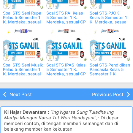
Soal STS Seni Rupa
Soal STS PAI Kelas
Soal STS PJOK
Kelas 5 Semester 1
5 Semester 1 K.
Kelas 5 Semester 1
K. Merdeka, sesuai
Merdeka, sesuai CP
K. Merdeka, sesuai
CP
CP
Soal STS Seni Musik
Soal STS IPAS Kelas
Soal STS Pendidikan
Kelas 5 Semester 1
5 Semester 1 K.
Pancasila Kelas 5
K. Merdeka, sesuai
Merdeka, sesuai CP
Semester 1 K.
CP
Merdeka, sesuai CP
Next Post
Previous Post
Ki Hajar Dewantara :
“Ing Ngarsa Sung Tuladha Ing
Madya Mangun Karsa Tut Wuri Handayani”
,- Di depan
memberi contoh, di tengah memberi semangat dan di
belakang memberikan kekuatan.