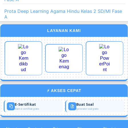
Prota Deep Learning Agama Hindu Kelas 2 SD/MI Fase
A
LAYANAN KAMI
⚡ AKSES CEPAT
E-Sertifikat
Buat Soal
klaim e-sertifikat gratis
generator soal gratis