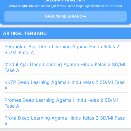
SALURAN WHATSAPP
UPDATE MATERI
dan bahan ajar terbaru akan langsung dikirimkan ke HP Anda.
GABUNG SEKARANG ➔
ARTIKEL TERBARU
Perangkat Ajar Deep Learning Agama Hindu Kelas 2
SD/MI Fase A
Modul Ajar Deep Learning Agama Hindu Kelas 2 SD/MI
Fase A
KKTP Deep Learning Agama Hindu Kelas 2 SD/MI Fase
A
Promes Deep Learning Agama Hindu Kelas 2 SD/MI
Fase A
Prota Deep Learning Agama Hindu Kelas 2 SD/MI Fase
A