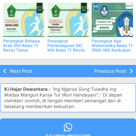
2023/2024
2023/2024
Merdeka Tahun
2024/2025
Perangkat Bahasa
Perangkat
Perangkat Ajar
Arab MA Kelas 11
Pembelajaran SKI
Matematika Kelas 11
Revisi Tahun
MA Kelas 11 Revisi
SMA-MA Kurikulum
2023/2024
2023/2024 Terbaru
Merdeka Tahun
2024/2025
Next Post
Previous Post
Ki Hajar Dewantara :
“Ing Ngarsa Sung Tuladha Ing
Madya Mangun Karsa Tut Wuri Handayani”
,- Di depan
memberi contoh, di tengah memberi semangat dan di
belakang memberikan kekuatan.