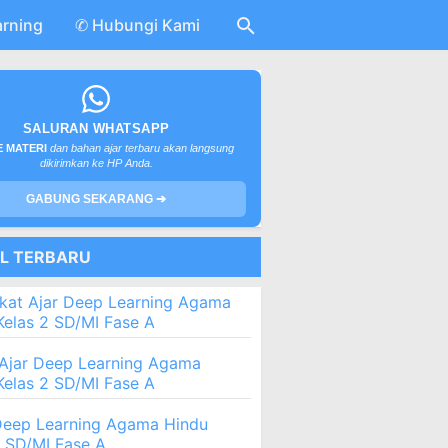
arning
✆ Hubungi Kami
SALURAN WHATSAPP
 MATERI
dan bahan ajar terbaru akan langsung
dikirimkan ke HP Anda.
GABUNG SEKARANG ➔
EL TERBARU
kat Ajar Deep Learning Agama
Kelas 2 SD/MI Fase A
Ajar Deep Learning Agama
Kelas 2 SD/MI Fase A
eep Learning Agama Hindu
2 SD/MI Fase A