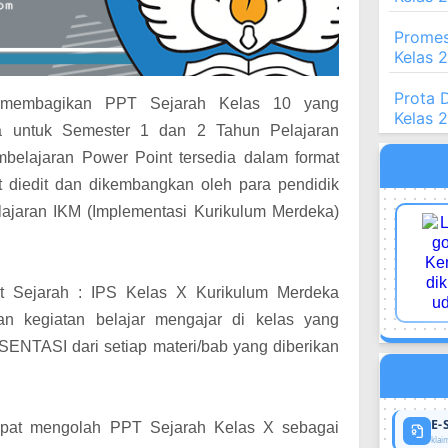
Promes
Kelas 
Prota 
n membagikan PPT Sejarah Kelas 10 yang
Kelas 
a untuk Semester 1 dan 2 Tahun Pelajaran
elajaran Power Point tersedia dalam format
t diedit dan dikembangkan oleh para pendidik
ajaran IKM (Implementasi Kurikulum Merdeka)
t Sejarah : IPS Kelas X Kurikulum Merdeka
n kegiatan belajar mengajar di kelas yang
NTASI dari setiap materi/bab yang diberikan
E-
pat mengolah PPT Sejarah Kelas X sebagai
klaim