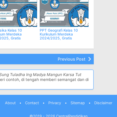
sika Kelas 10
PPT Geografi Kelas 10
ulum Merdeka
Kurikulum Merdeka
025, Gratis
2024/2025, Gratis
Previous Post
 Sung Tuladha Ing Madya Mangun Karsa Tut
eri contoh, di tengah memberi semangat dan di
About
•
Contact
•
Privacy
•
Sitemap
•
Disclaimer
©2019 - 2026
CentralPendidikan