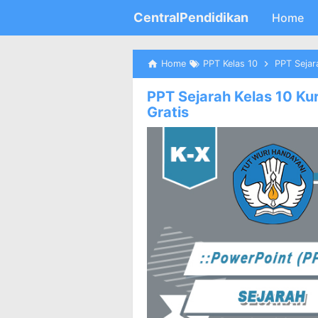
CentralPendidikan
Home
Home
PPT Kelas 10
PPT Sejar
PPT Sejarah Kelas 10 K
Gratis