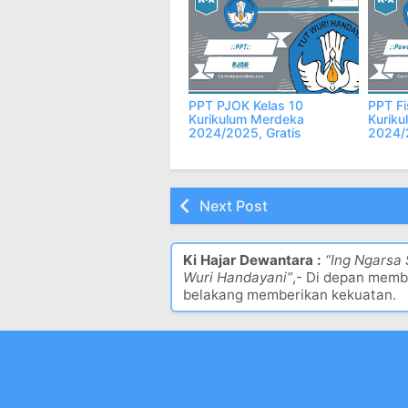
PPT PJOK Kelas 10
PPT Fi
Kurikulum Merdeka
Kurik
2024/2025, Gratis
2024/2
Next Post
Ki Hajar Dewantara :
“Ing Ngarsa
Wuri Handayani”
,- Di depan memb
belakang memberikan kekuatan.