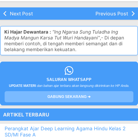
Next Post
Previous Post
Ki Hajar Dewantara :
“Ing Ngarsa Sung Tuladha Ing
Madya Mangun Karsa Tut Wuri Handayani”
,- Di depan
memberi contoh, di tengah memberi semangat dan di
belakang memberikan kekuatan.
SALURAN WHATSAPP
UPDATE MATERI
dan bahan ajar terbaru akan langsung dikirimkan ke HP Anda.
GABUNG SEKARANG ➔
ARTIKEL TERBARU
Perangkat Ajar Deep Learning Agama Hindu Kelas 2
SD/MI Fase A