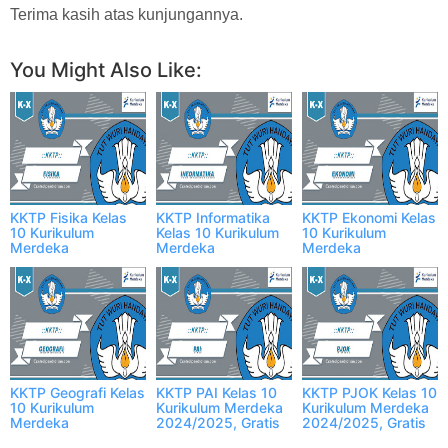
Terima kasih atas kunjungannya.
You Might Also Like:
KKTP Fisika Kelas
KKTP Informatika
KKTP Ekonomi Kelas
10 Kurikulum
Kelas 10 Kurikulum
10 Kurikulum
Merdeka
Merdeka
Merdeka
2024/2025, Gratis
2024/2025, Gratis
2024/2025, Gratis
KKTP Geografi Kelas
KKTP PAI Kelas 10
KKTP PJOK Kelas 10
10 Kurikulum
Kurikulum Merdeka
Kurikulum Merdeka
Merdeka
2024/2025, Gratis
2024/2025, Gratis
2024/2025, Gratis