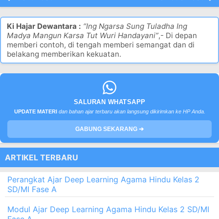
Ki Hajar Dewantara :
“Ing Ngarsa Sung Tuladha Ing
Madya Mangun Karsa Tut Wuri Handayani”
,- Di depan
memberi contoh, di tengah memberi semangat dan di
belakang memberikan kekuatan.
SALURAN WHATSAPP
UPDATE MATERI
dan bahan ajar terbaru akan langsung dikirimkan ke HP Anda.
GABUNG SEKARANG ➔
ARTIKEL TERBARU
Perangkat Ajar Deep Learning Agama Hindu Kelas 2
SD/MI Fase A
Modul Ajar Deep Learning Agama Hindu Kelas 2 SD/MI
Fase A