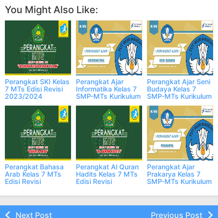
You Might Also Like:
Perangkat SKI Kelas
Perangkat Ajar
Perangkat Ajar Seni
7 MTs Edisi Revisi
Informatika Kelas 7
Budaya Kelas 7
2023/2024
SMP-MTs Kurikulum
SMP-MTs Kurikulum
Lengkap
Merdeka
Merdeka
2024/2025
2024/2025
Perangkat Bahasa
Perangkat Al Quran
Perangkat Ajar
Arab Kelas 7 MTs
Hadits Kelas 7 MTs
Prakarya Kelas 7
Edisi Revisi
Edisi Revisi
SMP-MTs Kurikulum
2023/2024
2023/2024
Merdeka
Lengkap
Lengkap
2024/2025
Next Post
Previous Post