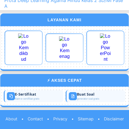
Prota Deep Learning Agama Hindu Kelas 2 SD/MI Fase
A
LAYANAN KAMI
⚡ AKSES CEPAT
E-Sertifikat
Buat Soal
klaim e-sertifikat gratis
generator soal gratis
About
•
Contact
•
Privacy
•
Sitemap
•
Disclaimer