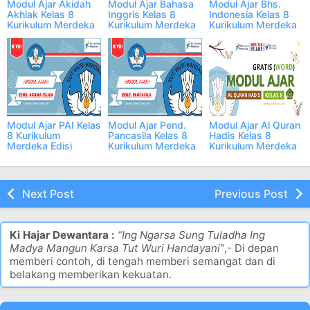
Modul Ajar Akidah
Modul Ajar Bahasa
Modul Ajar Bhs.
Akhlak Kelas 8
Inggris Kelas 8
Indonesia Kelas 8
Kurikulum Merdeka
Kurikulum Merdeka
Kurikulum Merdeka
Edisi 2024/2025
Edisi 2024/2025
Modul Ajar PAI Kelas
Modul Ajar Pend.
Modul Ajar Al Quran
8 Kurikulum
Pancasila Kelas 8
Hadis Kelas 8
Merdeka Edisi
Kurikulum Merdeka
Kurikulum Merdeka
2024/2025
Edisi 2024/2025
Next Post
Previous Post
Ki Hajar Dewantara :
“Ing Ngarsa Sung Tuladha Ing
Madya Mangun Karsa Tut Wuri Handayani”
,- Di depan
memberi contoh, di tengah memberi semangat dan di
belakang memberikan kekuatan.