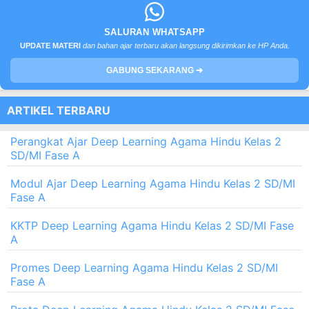
SALURAN WHATSAPP
UPDATE MATERI
dan bahan ajar terbaru akan langsung dikirimkan ke HP Anda.
GABUNG SEKARANG ➔
ARTIKEL TERBARU
Perangkat Ajar Deep Learning Agama Hindu Kelas 2
SD/MI Fase A
Modul Ajar Deep Learning Agama Hindu Kelas 2 SD/MI
Fase A
KKTP Deep Learning Agama Hindu Kelas 2 SD/MI Fase
A
Promes Deep Learning Agama Hindu Kelas 2 SD/MI
Fase A