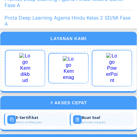
Fase A
Prota Deep Learning Agama Hindu Kelas 2 SD/MI Fase
A
LAYANAN KAMI
⚡ AKSES CEPAT
E-Sertifikat
Buat Soal
klaim e-sertifikat gratis
generator soal gratis