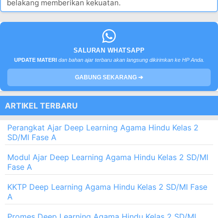
belakang memberikan kekuatan.
SALURAN WHATSAPP
UPDATE MATERI
dan bahan ajar terbaru akan langsung dikirimkan ke HP Anda.
GABUNG SEKARANG ➔
ARTIKEL TERBARU
Perangkat Ajar Deep Learning Agama Hindu Kelas 2
SD/MI Fase A
Modul Ajar Deep Learning Agama Hindu Kelas 2 SD/MI
Fase A
KKTP Deep Learning Agama Hindu Kelas 2 SD/MI Fase
A
Promes Deep Learning Agama Hindu Kelas 2 SD/MI