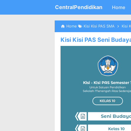
CentralPendidikan
Home
Home
Kisi Kisi PAS SMA
Kisi 
Kisi Kisi PAS Seni Buda