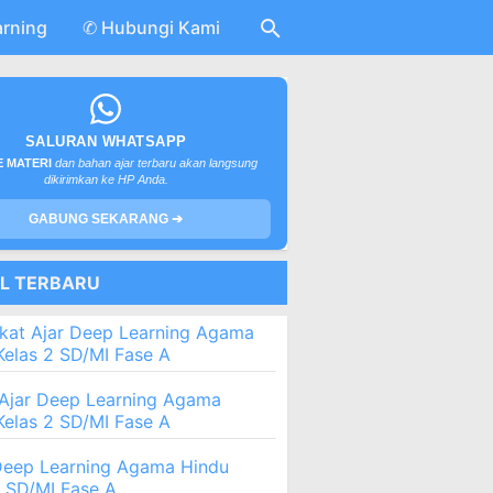
arning
✆ Hubungi Kami
SALURAN WHATSAPP
 MATERI
dan bahan ajar terbaru akan langsung
dikirimkan ke HP Anda.
GABUNG SEKARANG ➔
EL TERBARU
kat Ajar Deep Learning Agama
Kelas 2 SD/MI Fase A
Ajar Deep Learning Agama
Kelas 2 SD/MI Fase A
eep Learning Agama Hindu
2 SD/MI Fase A