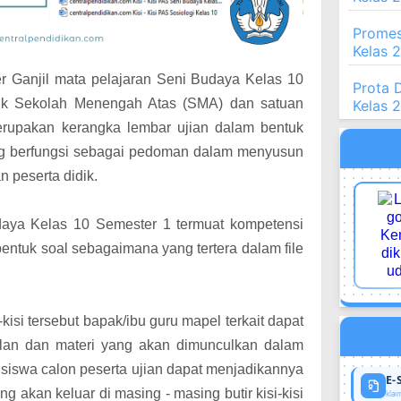
Promes
Kelas 
ter Ganjil mata pelajaran Seni Budaya Kelas 10
Prota 
tuk Sekolah Menengah Atas
(SMA) dan satuan
Kelas 
Merupakan kerangka lembar ujian dalam bentuk
g berfungsi sebagai pedoman dalam menyusun
n peserta didik.
daya Kelas 10 Semester 1 termuat kompetensi
 bentuk soal sebagaimana yang tertera dalam file
si tersebut bapak/ibu guru mapel terkait dapat
alan dan materi yang akan dimunculkan dalam
iswa calon peserta ujian dapat menjadikannya
E-
 akan keluar di masing - masing butir kisi-kisi
klaim