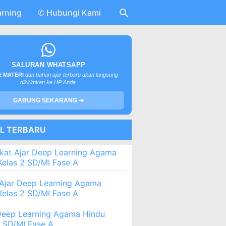
arning
✆ Hubungi Kami
SALURAN WHATSAPP
 MATERI
dan bahan ajar terbaru akan langsung
dikirimkan ke HP Anda.
GABUNG SEKARANG ➔
EL TERBARU
kat Ajar Deep Learning Agama
Kelas 2 SD/MI Fase A
Ajar Deep Learning Agama
Kelas 2 SD/MI Fase A
eep Learning Agama Hindu
2 SD/MI Fase A