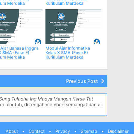
ulum Merdeka
Kurikulum Merdeka
Ajar Bahasa Inggris
Modul Ajar Informatika
X SMA (Fase E)
Kelas X SMA (Fase E)
ulum Merdeka
Kurikulum Merdeka
Previous Post
 Sung Tuladha Ing Madya Mangun Karsa Tut
eri contoh, di tengah memberi semangat dan di
About
•
Contact
•
Privacy
•
Sitemap
•
Disclaimer