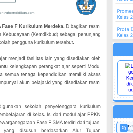
Promes
Kelas 
 Fase F Kurikulum Merdeka.
Dibagikan resmi
Prota 
an Kebudayaan (Kemdikbud) sebagai penunjang
Kelas 
kolah pengguna kurikulum tersebut
.
ajar menjadi
fasilitas lain yang disediakan oleh
tu kelengkapan perangkat ajar seperti Modul
 semua tenaga kependidikan memiliki akses
punyai akun belajar.id yang disediakan resmi
igunakan sekolah penyelenggara kurikulum
belajaran di kelas. Isi dari modul ajar PPKN
ewarganegaraan Fase F SMA terdiri dari tujuan,
E-
n yang disusun berdasarkan Alur Tujuan
klaim