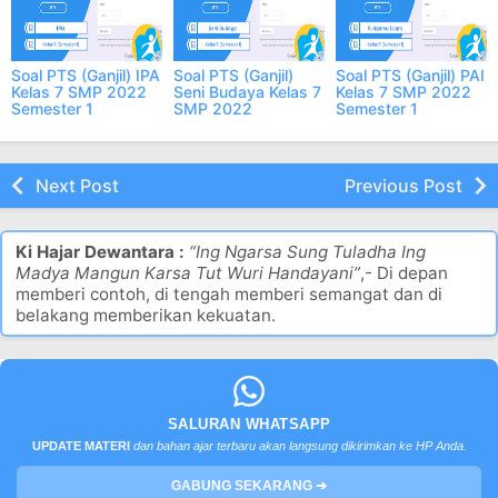
Soal PTS (Ganjil) IPA
Soal PTS (Ganjil)
Soal PTS (Ganjil) PAI
Kelas 7 SMP 2022
Seni Budaya Kelas 7
Kelas 7 SMP 2022
Semester 1
SMP 2022
Semester 1
Semester 1
Next Post
Previous Post
Ki Hajar Dewantara :
“Ing Ngarsa Sung Tuladha Ing
Madya Mangun Karsa Tut Wuri Handayani”
,- Di depan
memberi contoh, di tengah memberi semangat dan di
belakang memberikan kekuatan.
SALURAN WHATSAPP
UPDATE MATERI
dan bahan ajar terbaru akan langsung dikirimkan ke HP Anda.
GABUNG SEKARANG ➔