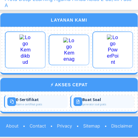
A
LAYANAN KAMI
⚡ AKSES CEPAT
E-Sertifikat
Buat Soal
klaim e-sertifikat gratis
generator soal gratis
About
•
Contact
•
Privacy
•
Sitemap
•
Disclaimer