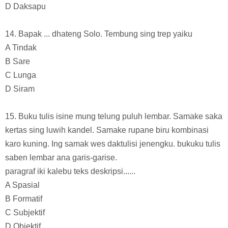
D Daksapu
14. Bapak ... dhateng Solo. Tembung sing trep yaiku
A Tindak
B Sare
C Lunga
D Siram
15. Buku tulis isine mung telung puluh lembar. Samake saka
kertas sing luwih kandel. Samake rupane biru kombinasi
karo kuning. Ing samak wes daktulisi jenengku. bukuku tulis
saben lembar ana garis-garise.
paragraf iki kalebu teks deskripsi......
A Spasial
B Formatif
C Subjektif
D Objektif