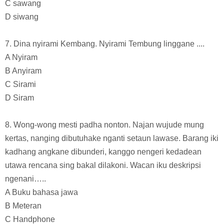
C sawang
D siwang
7. Dina nyirami Kembang. Nyirami Tembung linggane ....
A Nyiram
B Anyiram
C Sirami
D Siram
8. Wong-wong mesti padha nonton. Najan wujude mung
kertas, nanging dibutuhake nganti setaun lawase. Barang iki
kadhang angkane dibunderi, kanggo nengeri kedadean
utawa rencana sing bakal dilakoni. Wacan iku deskripsi
ngenani…..
A Buku bahasa jawa
B Meteran
C Handphone