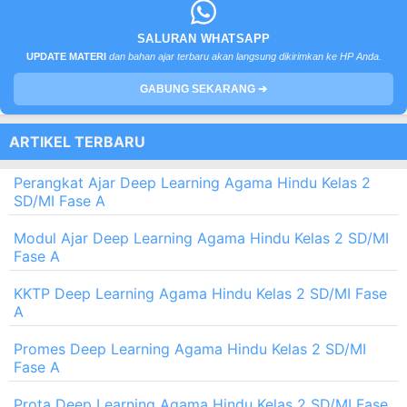
SALURAN WHATSAPP
UPDATE MATERI
dan bahan ajar terbaru akan langsung dikirimkan ke HP Anda.
GABUNG SEKARANG ➔
ARTIKEL TERBARU
Perangkat Ajar Deep Learning Agama Hindu Kelas 2
SD/MI Fase A
Modul Ajar Deep Learning Agama Hindu Kelas 2 SD/MI
Fase A
KKTP Deep Learning Agama Hindu Kelas 2 SD/MI Fase
A
Promes Deep Learning Agama Hindu Kelas 2 SD/MI
Fase A
Prota Deep Learning Agama Hindu Kelas 2 SD/MI Fase