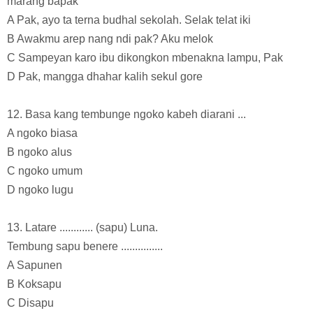
marang bapak
A Pak, ayo ta terna budhal sekolah. Selak telat iki
B Awakmu arep nang ndi pak? Aku melok
C Sampeyan karo ibu dikongkon mbenakna lampu, Pak
D Pak, mangga dhahar kalih sekul gore
12. Basa kang tembunge ngoko kabeh diarani ...
A ngoko biasa
B ngoko alus
C ngoko umum
D ngoko lugu
13. Latare ............ (sapu) Luna.
Tembung sapu benere ...............
A Sapunen
B Koksapu
C Disapu