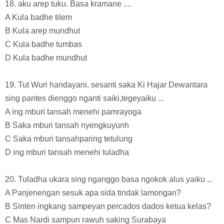
18. aku arep tuku. Basa kramane ....
A Kula badhe tilem
B Kula arep mundhut
C Kula badhe tumbas
D Kula badhe mundhut
19. Tut Wuri handayani, sesanti saka Ki Hajar Dewantara
sing pantes dienggo nganti saiki,tegeyaiku ...
A ing mburi tansah menehi pamrayoga
B Saka mburi tansah nyengkuyunh
C Saka mburi tansahparing tetulung
D ing mburi tansah menehi tuladha
20. Tuladha ukara sing nganggo basa ngokok alus yaiku ...
A Panjenengan sesuk apa sida tindak lamongan?
B Sinten ingkang sampeyan percados dados ketua kelas?
C Mas Nardi sampun rawuh saking Surabaya