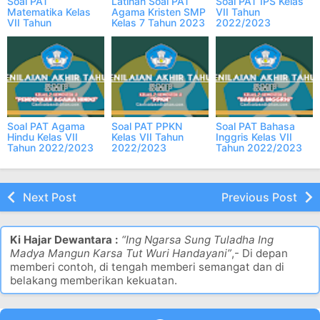
Soal PAT
Latihan Soal PAT
Soal PAT IPS Kelas
Matematika Kelas
Agama Kristen SMP
VII Tahun
VII Tahun
Kelas 7 Tahun 2023
2022/2023
2022/2023
Kurikulum 2013
Semester 2
Semester 2
Soal PAT Agama
Soal PAT PPKN
Soal PAT Bahasa
Hindu Kelas VII
Kelas VII Tahun
Inggris Kelas VII
Tahun 2022/2023
2022/2023
Tahun 2022/2023
Semester 2
Semester 2
Semester 2
Next Post
Previous Post
Ki Hajar Dewantara :
“Ing Ngarsa Sung Tuladha Ing
Madya Mangun Karsa Tut Wuri Handayani”
,- Di depan
memberi contoh, di tengah memberi semangat dan di
belakang memberikan kekuatan.