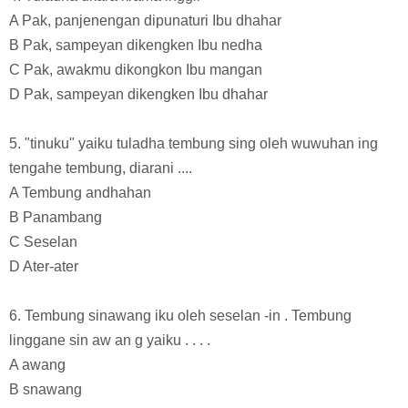
A Pak, panjenengan dipunaturi Ibu dhahar
B Pak, sampeyan dikengken Ibu nedha
C Pak, awakmu dikongkon Ibu mangan
D Pak, sampeyan dikengken Ibu dhahar
5. "tinuku" yaiku tuladha tembung sing oleh wuwuhan ing
tengahe tembung, diarani ....
A Tembung andhahan
B Panambang
C Seselan
D Ater-ater
6. Tembung sinawang iku oleh seselan -in . Tembung
linggane sin aw an g yaiku . . . .
A awang
B snawang