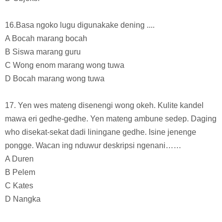
16.Basa ngoko lugu digunakake dening ....
A Bocah marang bocah
B Siswa marang guru
C Wong enom marang wong tuwa
D Bocah marang wong tuwa
17. Yen wes mateng disenengi wong okeh. Kulite kandel
mawa eri gedhe-gedhe. Yen mateng ambune sedep. Daging
who disekat-sekat dadi liningane gedhe. Isine jenenge
pongge. Wacan ing nduwur deskripsi ngenani……
A Duren
B Pelem
C Kates
D Nangka