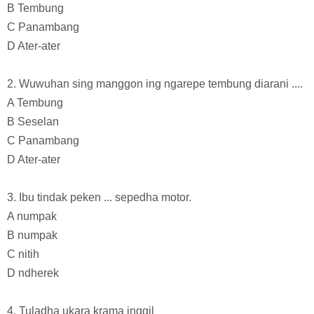
B Tembung
C Panambang
D Ater-ater
2. Wuwuhan sing manggon ing ngarepe tembung diarani ....
A Tembung
B Seselan
C Panambang
D Ater-ater
3. Ibu tindak peken ... sepedha motor.
A numpak
B numpak
C nitih
D ndherek
4. Tuladha ukara krama inggil