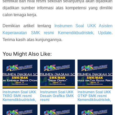
sertifikat dan nilai resmi sekolah selanjutnya akan dijadikan
dijadikan sumber informasi atas kompetensi yang dimiliki
calon tenaga kerja.
Demikian artikel tentang
Instrumen Soal UKK Asisten
Keperawatan SMK resmi Kemendikbudristek, Update
.
Terima kasih atas kunjungannya.
You Might Also Like:
Instrumen Soal UKK
Instrumen Soal UKK
Instrumen Soal UKK
TKRO SMK resmi
Desain Grafika SMK
OTKP SMK resmi
Kemendikbudristek,
resmi
Kemendikbudristek,
Update
Kemendikbudristek,
Update
Update