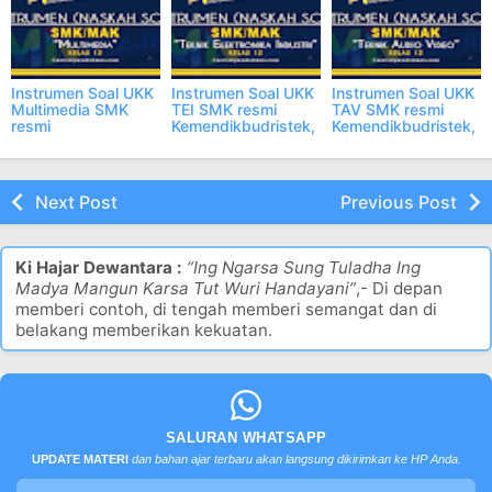
Instrumen Soal UKK
Instrumen Soal UKK
Instrumen Soal UKK
Multimedia SMK
TEI SMK resmi
TAV SMK resmi
resmi
Kemendikbudristek,
Kemendikbudristek,
Kemendikbudristek,
Update
Update
Update
Next Post
Previous Post
Ki Hajar Dewantara :
“Ing Ngarsa Sung Tuladha Ing
Madya Mangun Karsa Tut Wuri Handayani”
,- Di depan
memberi contoh, di tengah memberi semangat dan di
belakang memberikan kekuatan.
SALURAN WHATSAPP
UPDATE MATERI
dan bahan ajar terbaru akan langsung dikirimkan ke HP Anda.