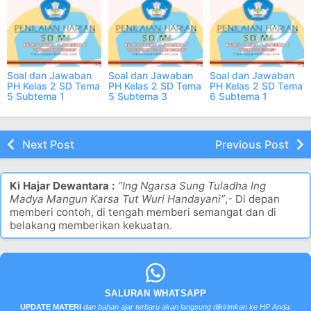
Soal dan Jawaban
Soal dan Jawaban
Soal dan Jawaban
PH Kelas 2 SD Tema
PH Kelas 2 SD Tema
PH Kelas 2 SD Tema
5 Subtema 1
5 Subtema 3
6 Subtema 1
Semester 2 Online
Semester 2 Online
Semester 2 Online
Next Post
Previous Post
Ki Hajar Dewantara :
“Ing Ngarsa Sung Tuladha Ing
Madya Mangun Karsa Tut Wuri Handayani”
,- Di depan
memberi contoh, di tengah memberi semangat dan di
belakang memberikan kekuatan.
SALURAN WHATSAPP
UPDATE MATERI
dan bahan ajar terbaru akan langsung dikirimkan ke HP Anda.