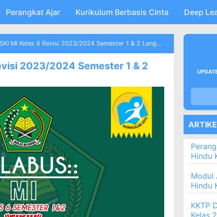
Perangkat Ajar
Skip to main content
Kurikulum Berbasis Cinta
Deep Le
SKI MI Kelas 6 Revisi 2023/2024 Semester 1 & 2 Lengkap
Revisi 2023/2024 Semester 1 & 2
UPDATE
ARTIK
Perang
Hindu 
Modul 
Hindu 
KKTP D
Kelas 