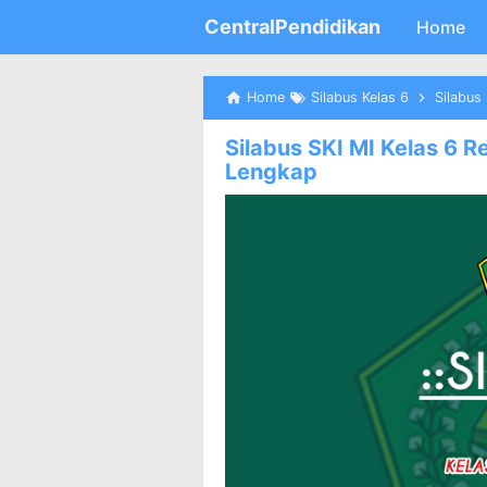
CentralPendidikan
Home
Home
Silabus Kelas 6
Silabus 
Silabus SKI MI Kelas 6 
Lengkap