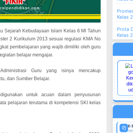
Promes
Kelas 
Prota 
atau Sejarah Kebudayaan Islam Kelas 6 MI Tahun
Kelas 
ter 2 Kurikulum 2013 sesuai regulasi KMA No
kat pembelajaran yang wajib dimiliki oleh guru
giatan belajar mengajar.
Administrasi Guru yang isinya mencakup
tu, dan
Sumber Belajar
.
 digunakan untuk acuan dalam penyusunan
ta pelajaran terutama di kompetensi
SKI kelas
E-
klaim