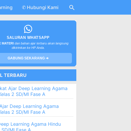
arning
✆ Hubungi Kami
SALURAN WHATSAPP
 MATERI
dan bahan ajar terbaru akan langsung
dikirimkan ke HP Anda.
GABUNG SEKARANG ➔
EL TERBARU
kat Ajar Deep Learning Agama
Kelas 2 SD/MI Fase A
Ajar Deep Learning Agama
Kelas 2 SD/MI Fase A
eep Learning Agama Hindu
2 SD/MI Fase A