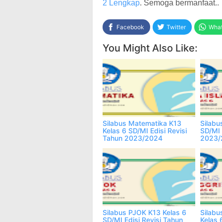
2 Lengkap
. Semoga bermanfaat..
Facebook
Twitter
Wha
You Might Also Like:
Silabus Matematika K13
Silabu
Kelas 6 SD/MI Edisi Revisi
SD/MI 
Tahun 2023/2024
2023/
Silabus PJOK K13 Kelas 6
Silabu
SD/MI Edisi Revisi Tahun
Kelas 