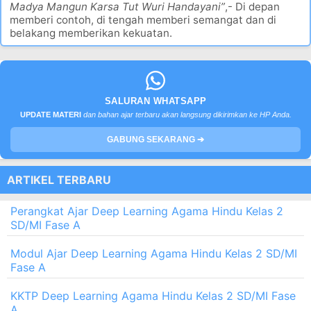
Madya Mangun Karsa Tut Wuri Handayani”
,- Di depan
memberi contoh, di tengah memberi semangat dan di
belakang memberikan kekuatan.
SALURAN WHATSAPP
UPDATE MATERI
dan bahan ajar terbaru akan langsung dikirimkan ke HP Anda.
GABUNG SEKARANG ➔
ARTIKEL TERBARU
Perangkat Ajar Deep Learning Agama Hindu Kelas 2
SD/MI Fase A
Modul Ajar Deep Learning Agama Hindu Kelas 2 SD/MI
Fase A
KKTP Deep Learning Agama Hindu Kelas 2 SD/MI Fase
A