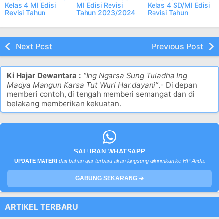
Kelas 4 MI Edisi
MI Edisi Revisi
Kelas 4 SD/MI Edisi
Revisi Tahun
Tahun 2023/2024
Revisi Tahun
2023/2024
2023/2024
Next Post
Previous Post
Ki Hajar Dewantara :
“Ing Ngarsa Sung Tuladha Ing
Madya Mangun Karsa Tut Wuri Handayani”
,- Di depan
memberi contoh, di tengah memberi semangat dan di
belakang memberikan kekuatan.
SALURAN WHATSAPP
UPDATE MATERI
dan bahan ajar terbaru akan langsung dikirimkan ke HP Anda.
GABUNG SEKARANG ➔
ARTIKEL TERBARU