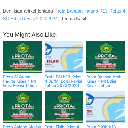
Demikian artikel tentang
Prota Bahasa Inggris K13 Kelas 4
SD Edisi Revisi 2023/2024
.. Terima Kasih
You Might Also Like:
Prota Al Quran
Prota PAI K13 Kelas
Prota Bahasa Arab
Hadits Kelas 4 MI
4 SD/MI Edisi Revisi
Kelas 4 MI Edisi
Edisi Revisi Tahun
Tahun 2023/2024
Revisi Tahun
2023/2024
2023/2024
Prota Akidah Akhlak
Prota Fikih Kelas 4
Prota PJOK K13