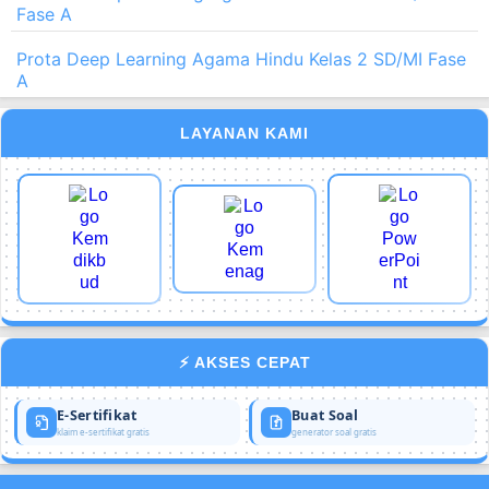
Fase A
Prota Deep Learning Agama Hindu Kelas 2 SD/MI Fase
A
LAYANAN KAMI
⚡ AKSES CEPAT
E-Sertifikat
Buat Soal
klaim e-sertifikat gratis
generator soal gratis