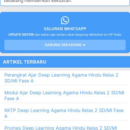
belakang memberikan kekuatan.
SALURAN WHATSAPP
UPDATE MATERI
dan bahan ajar terbaru akan langsung dikirimkan ke HP Anda.
GABUNG SEKARANG ➔
ARTIKEL TERBARU
Perangkat Ajar Deep Learning Agama Hindu Kelas 2
SD/MI Fase A
Modul Ajar Deep Learning Agama Hindu Kelas 2 SD/MI
Fase A
KKTP Deep Learning Agama Hindu Kelas 2 SD/MI Fase
A
Promes Deep Learning Agama Hindu Kelas 2 SD/MI