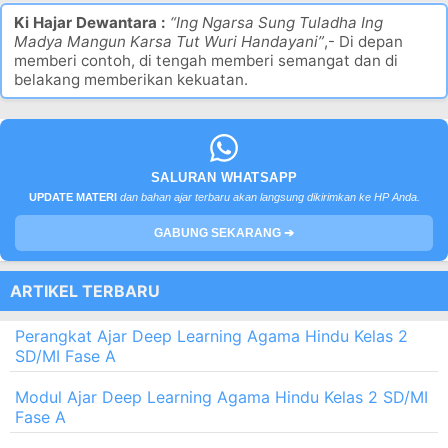
Ki Hajar Dewantara :
“Ing Ngarsa Sung Tuladha Ing
Madya Mangun Karsa Tut Wuri Handayani”
,- Di depan
memberi contoh, di tengah memberi semangat dan di
belakang memberikan kekuatan.
SALURAN WHATSAPP
UPDATE MATERI
dan bahan ajar terbaru akan langsung dikirimkan ke HP Anda.
GABUNG SEKARANG ➔
ARTIKEL TERBARU
Perangkat Ajar Deep Learning Agama Hindu Kelas 2
SD/MI Fase A
Modul Ajar Deep Learning Agama Hindu Kelas 2 SD/MI
Fase A