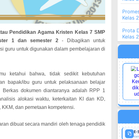
Promes
Kelas 
Prota 
tau Pendidikan Agama Kristen Kelas 7 SMP
Kelas 
ester 1 dan semester 2
- Dibagikan
untuk
si guru untuk digunakan dalam pembelajaran di
u ketahui bahwa, tidak sedikit kebutuhan
an bapak/ibu guru untuk pelaksanaan belajar
i.
Berkas dokumen diantaranya adalah RPP 1
analisis alokasi waktu, keterkaitan KI dan KD,
KL, KKM, dan pemetaan kompetensi.
ran dibuat secara mandiri oleh tenaga pendidik
E-
klaim