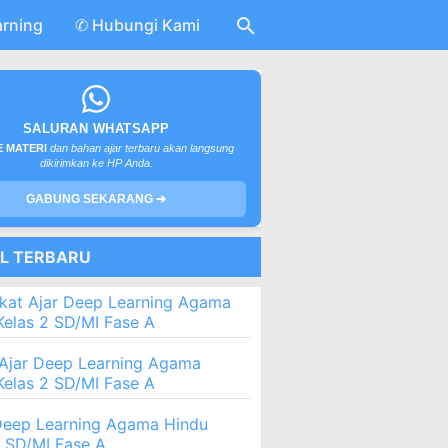
arning
✆ Hubungi Kami
SALURAN WHATSAPP
 MATERI
dan bahan ajar terbaru akan langsung
dikirimkan ke HP Anda.
GABUNG SEKARANG ➔
EL TERBARU
kat Ajar Deep Learning Agama
Kelas 2 SD/MI Fase A
Ajar Deep Learning Agama
Kelas 2 SD/MI Fase A
eep Learning Agama Hindu
2 SD/MI Fase A