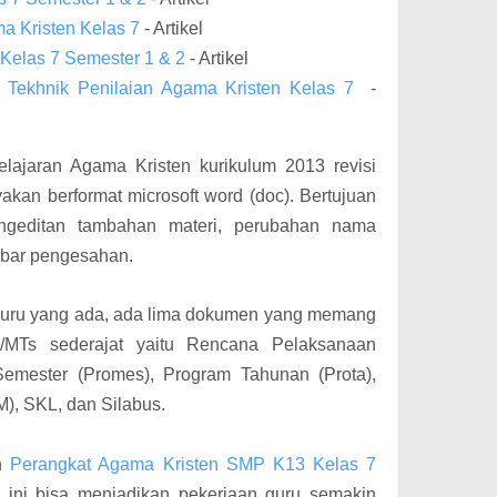
a Kristen Kelas 7
- Artikel
Kelas 7 Semester 1 & 2
- Artikel
Tekhnik Penilaian Agama Kristen Kelas 7
-
lajaran Agama Kristen kurikulum 2013 revisi
akan berformat microsoft word (doc). Bertujuan
geditan tambahan materi, perubahan nama
mbar pengesahan.
 guru yang ada, ada lima dokumen yang memang
P/MTs sederajat yaitu Rencana Pelaksanaan
emester (Promes), Program Tahunan (Prota),
M), SKL, dan Silabus.
an
Perangkat Agama Kristen SMP K13 Kelas 7
ini bisa menjadikan pekerjaan guru semakin