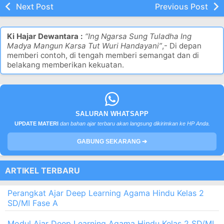
Next Post
Previous Post
Ki Hajar Dewantara :
“Ing Ngarsa Sung Tuladha Ing
Madya Mangun Karsa Tut Wuri Handayani”
,- Di depan
memberi contoh, di tengah memberi semangat dan di
belakang memberikan kekuatan.
SALURAN WHATSAPP
UPDATE MATERI
dan bahan ajar terbaru akan langsung dikirimkan ke HP Anda.
GABUNG SEKARANG ➔
ARTIKEL TERBARU
Perangkat Ajar Deep Learning Agama Hindu Kelas 2
SD/MI Fase A
Modul Ajar Deep Learning Agama Hindu Kelas 2 SD/MI