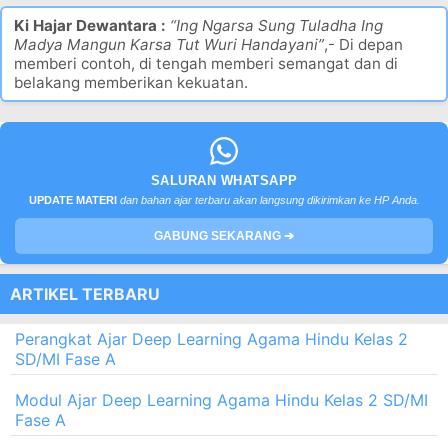
Ki Hajar Dewantara :
“Ing Ngarsa Sung Tuladha Ing
Madya Mangun Karsa Tut Wuri Handayani”
,- Di depan
memberi contoh, di tengah memberi semangat dan di
belakang memberikan kekuatan.
SALURAN WHATSAPP
UPDATE MATERI
dan bahan ajar terbaru akan langsung dikirimkan ke HP Anda.
GABUNG SEKARANG ➔
ARTIKEL TERBARU
Perangkat Ajar Deep Learning Agama Hindu Kelas 2
SD/MI Fase A
Modul Ajar Deep Learning Agama Hindu Kelas 2 SD/MI
Fase A