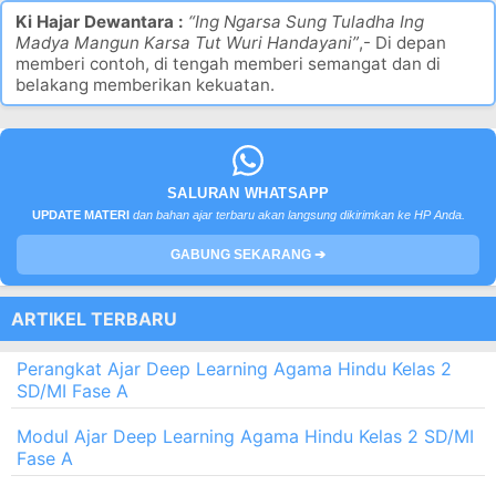
Ki Hajar Dewantara :
“Ing Ngarsa Sung Tuladha Ing
Madya Mangun Karsa Tut Wuri Handayani”
,- Di depan
memberi contoh, di tengah memberi semangat dan di
belakang memberikan kekuatan.
SALURAN WHATSAPP
UPDATE MATERI
dan bahan ajar terbaru akan langsung dikirimkan ke HP Anda.
GABUNG SEKARANG ➔
ARTIKEL TERBARU
Perangkat Ajar Deep Learning Agama Hindu Kelas 2
SD/MI Fase A
Modul Ajar Deep Learning Agama Hindu Kelas 2 SD/MI
Fase A