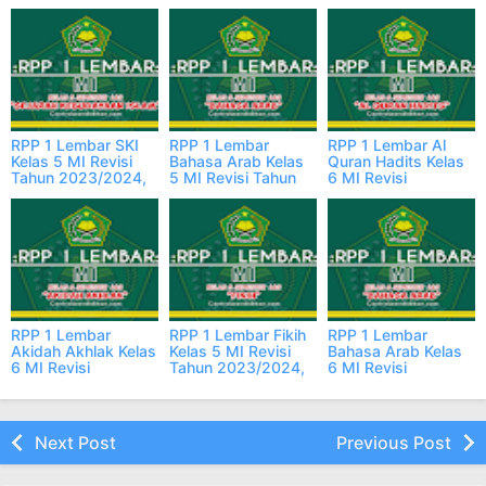
RPP 1 Lembar SKI
RPP 1 Lembar
RPP 1 Lembar Al
Kelas 5 MI Revisi
Bahasa Arab Kelas
Quran Hadits Kelas
Tahun 2023/2024,
5 MI Revisi Tahun
6 MI Revisi
Lengkap
2023/2024,
2023/2024,
Lengkap
Lengkap
RPP 1 Lembar
RPP 1 Lembar Fikih
RPP 1 Lembar
Akidah Akhlak Kelas
Kelas 5 MI Revisi
Bahasa Arab Kelas
6 MI Revisi
Tahun 2023/2024,
6 MI Revisi
2023/2024,
Lengkap
2023/2024,
Lengkap
Lengkap
Next Post
Previous Post