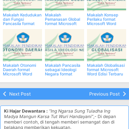
Makalah Kedudukan
Makalah
Makalah Konsep
dan Fungsi
Pemanasan Global
Perilaku format
Pancasila format
format Microsoft
Microsoft Word
Microsoft Word
Word Edisi Terbaru
Edisi Terbaru
Edisi Terbaru
Makalah Otonomi
Makalah Pancasila
Makalah Globalisasi
Daerah format
sebagai Ideologi
format Microsoft
Microsoft Word
Negara format
Word Edisi Terbaru
Edisi Terbaru
Microsoft Word
Edisi Terbaru
Next Post
Previous Post
Ki Hajar Dewantara :
“Ing Ngarsa Sung Tuladha Ing
Madya Mangun Karsa Tut Wuri Handayani”
,- Di depan
memberi contoh, di tengah memberi semangat dan di
belakang memberikan kekuatan.