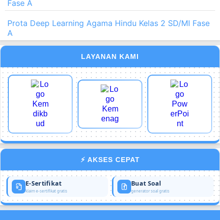
Fase A
Prota Deep Learning Agama Hindu Kelas 2 SD/MI Fase
A
LAYANAN KAMI
⚡ AKSES CEPAT
E-Sertifikat
Buat Soal
klaim e-sertifikat gratis
generator soal gratis