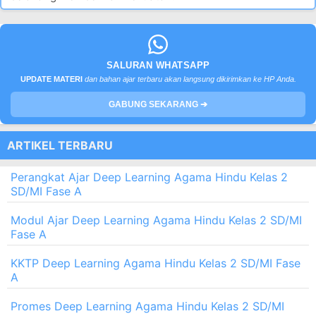
SALURAN WHATSAPP
UPDATE MATERI
dan bahan ajar terbaru akan langsung dikirimkan ke HP Anda.
GABUNG SEKARANG ➔
ARTIKEL TERBARU
Perangkat Ajar Deep Learning Agama Hindu Kelas 2
SD/MI Fase A
Modul Ajar Deep Learning Agama Hindu Kelas 2 SD/MI
Fase A
KKTP Deep Learning Agama Hindu Kelas 2 SD/MI Fase
A
Promes Deep Learning Agama Hindu Kelas 2 SD/MI