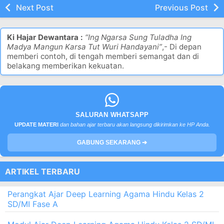
Next Post
Previous Post
Ki Hajar Dewantara :
“Ing Ngarsa Sung Tuladha Ing
Madya Mangun Karsa Tut Wuri Handayani”
,- Di depan
memberi contoh, di tengah memberi semangat dan di
belakang memberikan kekuatan.
SALURAN WHATSAPP
UPDATE MATERI
dan bahan ajar terbaru akan langsung dikirimkan ke HP Anda.
GABUNG SEKARANG ➔
ARTIKEL TERBARU
Perangkat Ajar Deep Learning Agama Hindu Kelas 2
SD/MI Fase A