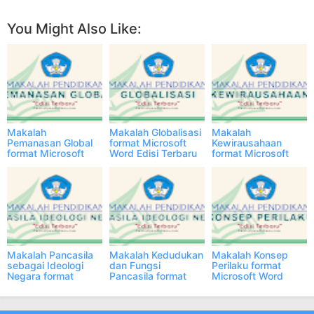
You Might Also Like:
Makalah
Makalah Globalisasi
Makalah
Pemanasan Global
format Microsoft
Kewirausahaan
format Microsoft
Word Edisi Terbaru
format Microsoft
Word Edisi Terbaru
Word Edisi Terbaru
Makalah Pancasila
Makalah Kedudukan
Makalah Konsep
sebagai Ideologi
dan Fungsi
Perilaku format
Negara format
Pancasila format
Microsoft Word
Microsoft Word
Microsoft Word
Edisi Terbaru
Edisi Terbaru
Edisi Terbaru