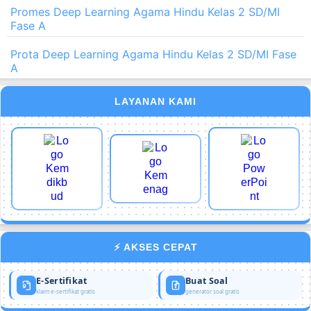
Promes Deep Learning Agama Hindu Kelas 2 SD/MI
Fase A
Prota Deep Learning Agama Hindu Kelas 2 SD/MI Fase
A
LAYANAN KAMI
⚡ AKSES CEPAT
E-Sertifikat
Buat Soal
klaim e-sertifikat gratis
generator soal gratis