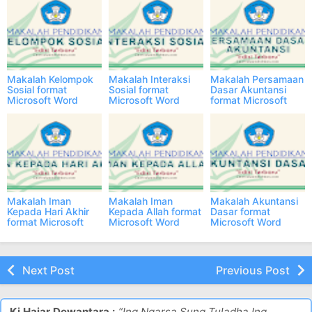
Makalah Kelompok
Makalah Interaksi
Makalah Persamaan
Sosial format
Sosial format
Dasar Akuntansi
Microsoft Word
Microsoft Word
format Microsoft
Edisi Terbaru
Edisi Terbaru
Word Edisi Terbaru
Makalah Iman
Makalah Iman
Makalah Akuntansi
Kepada Hari Akhir
Kepada Allah format
Dasar format
format Microsoft
Microsoft Word
Microsoft Word
Word Edisi Terbaru
Edisi Terbaru
Edisi Terbaru
Next Post
Previous Post
Ki Hajar Dewantara :
“Ing Ngarsa Sung Tuladha Ing