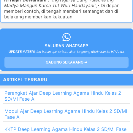
Madya Mangun Karsa Tut Wuri Handayani”
,- Di depan
memberi contoh, di tengah memberi semangat dan di
belakang memberikan kekuatan.
SALURAN WHATSAPP
UPDATE MATERI
dan bahan ajar terbaru akan langsung dikirimkan ke HP Anda.
GABUNG SEKARANG ➔
ARTIKEL TERBARU
Perangkat Ajar Deep Learning Agama Hindu Kelas 2
SD/MI Fase A
Modul Ajar Deep Learning Agama Hindu Kelas 2 SD/MI
Fase A
KKTP Deep Learning Agama Hindu Kelas 2 SD/MI Fase