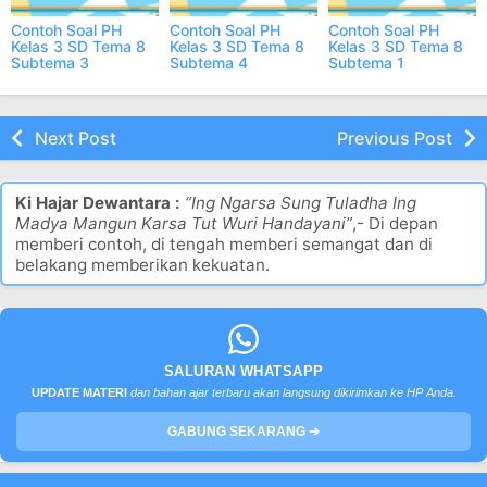
Contoh Soal PH
Contoh Soal PH
Contoh Soal PH
Kelas 3 SD Tema 8
Kelas 3 SD Tema 8
Kelas 3 SD Tema 8
Subtema 3
Subtema 4
Subtema 1
Semester 2 ONLINE
Semester 2 ONLINE
Semester 2 ONLINE
Next Post
Previous Post
Ki Hajar Dewantara :
“Ing Ngarsa Sung Tuladha Ing
Madya Mangun Karsa Tut Wuri Handayani”
,- Di depan
memberi contoh, di tengah memberi semangat dan di
belakang memberikan kekuatan.
SALURAN WHATSAPP
UPDATE MATERI
dan bahan ajar terbaru akan langsung dikirimkan ke HP Anda.
GABUNG SEKARANG ➔