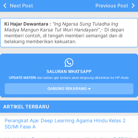
Next Post
Previous Post
Ki Hajar Dewantara :
“Ing Ngarsa Sung Tuladha Ing
Madya Mangun Karsa Tut Wuri Handayani”
,- Di depan
memberi contoh, di tengah memberi semangat dan di
belakang memberikan kekuatan.
SALURAN WHATSAPP
UPDATE MATERI
dan bahan ajar terbaru akan langsung dikirimkan ke HP Anda.
GABUNG SEKARANG ➔
ARTIKEL TERBARU
Perangkat Ajar Deep Learning Agama Hindu Kelas 2
SD/MI Fase A