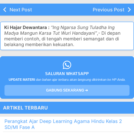
Next Post
Previous Post
Ki Hajar Dewantara :
“Ing Ngarsa Sung Tuladha Ing
Madya Mangun Karsa Tut Wuri Handayani”
,- Di depan
memberi contoh, di tengah memberi semangat dan di
belakang memberikan kekuatan.
SALURAN WHATSAPP
UPDATE MATERI
dan bahan ajar terbaru akan langsung dikirimkan ke HP Anda.
GABUNG SEKARANG ➔
ARTIKEL TERBARU
Perangkat Ajar Deep Learning Agama Hindu Kelas 2
SD/MI Fase A