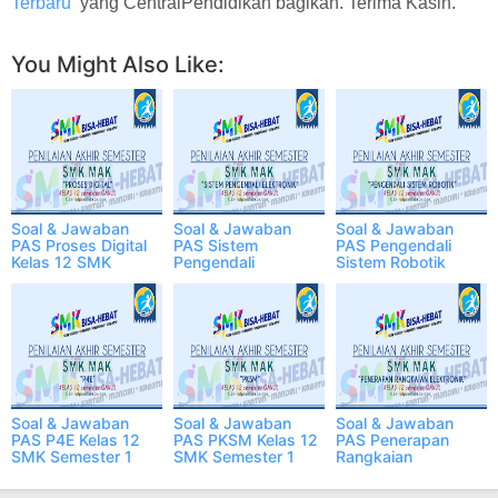
Terbaru
yang CentralPendidikan bagikan. Terima Kasih.
You Might Also Like:
Soal & Jawaban
Soal & Jawaban
Soal & Jawaban
PAS Proses Digital
PAS Sistem
PAS Pengendali
Kelas 12 SMK
Pengendali
Sistem Robotik
Semester 1
Elektronik Kelas 12
Kelas 12 SMK
SMK Semester 1
Semester 1
Soal & Jawaban
Soal & Jawaban
Soal & Jawaban
PAS P4E Kelas 12
PAS PKSM Kelas 12
PAS Penerapan
SMK Semester 1
SMK Semester 1
Rangkaian
Elektronika Kelas 12
SMK Semester 1