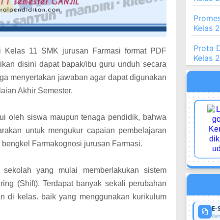
Promes
Kelas 
Prota 
 Kelas 11 SMK jurusan Farmasi format PDF
Kelas 
kan disini dapat bapak/ibu guru unduh secara
uga menyertakan jawaban agar dapat digunakan
laian Akhir Semester.
ui oleh siswa maupun tenaga pendidik, bahwa
ggarakan untuk mengukur capaian pembelajaran
i bengkel Farmakognosi jurusan Farmasi.
k sekolah yang mulai memberlakukan sistem
ing (Shift). Terdapat banyak sekali perubahan
n di kelas
. baik yang menggunakan kurikulum
E-
klaim