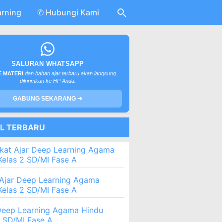
arning
✆ Hubungi Kami
SALURAN WHATSAPP
 MATERI
dan bahan ajar terbaru akan langsung
dikirimkan ke HP Anda.
GABUNG SEKARANG ➔
EL TERBARU
kat Ajar Deep Learning Agama
Kelas 2 SD/MI Fase A
Ajar Deep Learning Agama
Kelas 2 SD/MI Fase A
eep Learning Agama Hindu
2 SD/MI Fase A