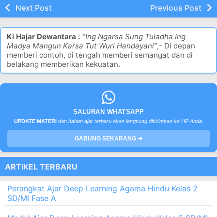
Next Post
Previous Post
Ki Hajar Dewantara :
“Ing Ngarsa Sung Tuladha Ing
Madya Mangun Karsa Tut Wuri Handayani”
,- Di depan
memberi contoh, di tengah memberi semangat dan di
belakang memberikan kekuatan.
SALURAN WHATSAPP
UPDATE MATERI
dan bahan ajar terbaru akan langsung dikirimkan ke HP Anda.
GABUNG SEKARANG ➔
ARTIKEL TERBARU
Perangkat Ajar Deep Learning Agama Hindu Kelas 2
SD/MI Fase A