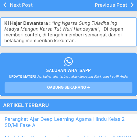
Next Post
Previous Post
Ki Hajar Dewantara :
“Ing Ngarsa Sung Tuladha Ing
Madya Mangun Karsa Tut Wuri Handayani”
,- Di depan
memberi contoh, di tengah memberi semangat dan di
belakang memberikan kekuatan.
SALURAN WHATSAPP
UPDATE MATERI
dan bahan ajar terbaru akan langsung dikirimkan ke HP Anda.
GABUNG SEKARANG ➔
ARTIKEL TERBARU
Perangkat Ajar Deep Learning Agama Hindu Kelas 2
SD/MI Fase A