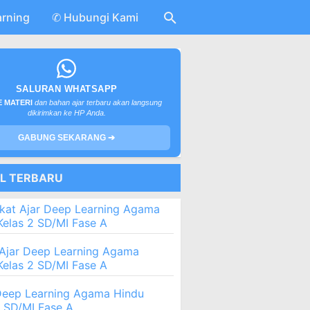
arning
✆ Hubungi Kami
SALURAN WHATSAPP
 MATERI
dan bahan ajar terbaru akan langsung
dikirimkan ke HP Anda.
GABUNG SEKARANG ➔
EL TERBARU
kat Ajar Deep Learning Agama
Kelas 2 SD/MI Fase A
Ajar Deep Learning Agama
Kelas 2 SD/MI Fase A
eep Learning Agama Hindu
2 SD/MI Fase A