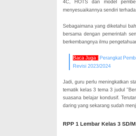
4C, HOTS dan model pembela
menyesuaikannya sendiri terhadap
Sebagaimana yang diketahui bah
bersama dengan pemerintah sema
berkembangnya ilmu pengetahuan 
Baca Juga :
Perangkat Pembe
Revisi 2023/2024
Jadi, guru perlu meningkatkan s
tematik kelas 3 tema 3 judul "B
suasana belajar kondusif. Teru
daring yang sekarang sudah menj
RPP 1 Lembar Kelas 3 SD/MI