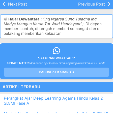
Next Post
Previous Post
Ki Hajar Dewantara :
“Ing Ngarsa Sung Tuladha Ing
Madya Mangun Karsa Tut Wuri Handayani”
,- Di depan
memberi contoh, di tengah memberi semangat dan di
belakang memberikan kekuatan.
SALURAN WHATSAPP
UPDATE MATERI
dan bahan ajar terbaru akan langsung dikirimkan ke HP Anda.
GABUNG SEKARANG ➔
ARTIKEL TERBARU
Perangkat Ajar Deep Learning Agama Hindu Kelas 2
SD/MI Fase A