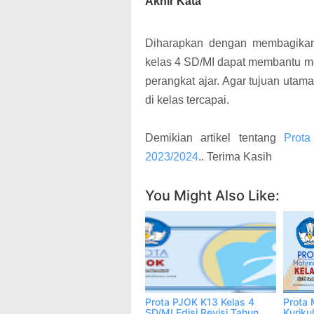
Akhir Kata
Diharapkan dengan membagikan 
kelas 4 SD/MI dapat membantu m
perangkat ajar. Agar tujuan utam
di kelas tercapai.
Demikian artikel tentang
Prot
2023/2024
.. Terima Kasih
You Might Also Like:
Prota PJOK K13 Kelas 4
Prota 
SD/MI Edisi Revisi Tahun
Kuriku