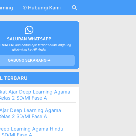
arning
✆ Hubungi Kami
SALURAN WHATSAPP
 MATERI
dan bahan ajar terbaru akan langsung
dikirimkan ke HP Anda.
GABUNG SEKARANG ➔
EL TERBARU
kat Ajar Deep Learning Agama
Kelas 2 SD/MI Fase A
Ajar Deep Learning Agama
Kelas 2 SD/MI Fase A
eep Learning Agama Hindu
2 SD/MI Fase A