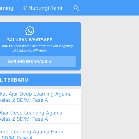
arning
✆ Hubungi Kami
SALURAN WHATSAPP
 MATERI
dan bahan ajar terbaru akan langsung
dikirimkan ke HP Anda.
GABUNG SEKARANG ➔
EL TERBARU
kat Ajar Deep Learning Agama
Kelas 2 SD/MI Fase A
Ajar Deep Learning Agama
Kelas 2 SD/MI Fase A
eep Learning Agama Hindu
2 SD/MI Fase A