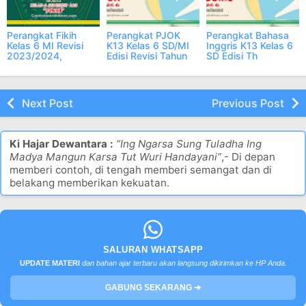
Perangkat Fikih
Perangkat PJOK
Perangkat Bahasa
Kelas 6 MI Revisi
K13 Kelas 6 SD/MI
Inggris K13 Kelas 6
2023/2024,
Edisi Revisi Tahun
SD Edisi Th
Lengkap
2023/2024
2023/2024
Lengkap
Next Post
Previous Post
Ki Hajar Dewantara :
“Ing Ngarsa Sung Tuladha Ing
Madya Mangun Karsa Tut Wuri Handayani”
,- Di depan
memberi contoh, di tengah memberi semangat dan di
belakang memberikan kekuatan.
SALURAN WHATSAPP
UPDATE MATERI
dan bahan ajar terbaru akan langsung dikirimkan ke HP Anda.
GABUNG SEKARANG ➔