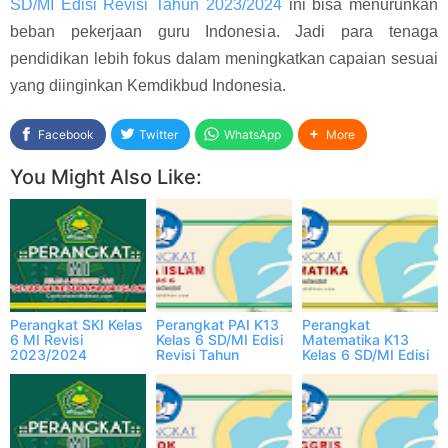
SD/MI Edisi Revisi Tahun 2023/2024
ini bisa menurunkan
beban pekerjaan guru Indonesia. Jadi para tenaga
pendidikan lebih fokus dalam meningkatkan capaian sesuai
yang diinginkan Kemdikbud Indonesia.
Facebook
Twitter
WhatsApp
More
You Might Also Like:
Perangkat SKI Kelas
Perangkat PAI K13
Perangkat
6 MI Revisi
Kelas 6 SD/MI Edisi
Matematika K13
2023/2024
Revisi Tahun
Kelas 6 SD/MI Edisi
Semester 1 & 2
2023/2024
Revisi Tahun
Lengkap
2023/2024