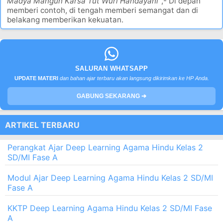
Madya Mangun Karsa Tut Wuri Handayani”
,- Di depan
memberi contoh, di tengah memberi semangat dan di
belakang memberikan kekuatan.
SALURAN WHATSAPP
UPDATE MATERI
dan bahan ajar terbaru akan langsung dikirimkan ke HP Anda.
GABUNG SEKARANG ➔
ARTIKEL TERBARU
Perangkat Ajar Deep Learning Agama Hindu Kelas 2
SD/MI Fase A
Modul Ajar Deep Learning Agama Hindu Kelas 2 SD/MI
Fase A
KKTP Deep Learning Agama Hindu Kelas 2 SD/MI Fase
A