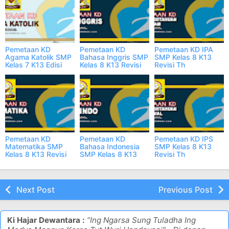
Pemetaan KD
Pemetaan KD
Pemetaan KD IPA
Agama Katolik SMP
Bahasa Inggris SMP
SMP Kelas 8 K13
Kelas 7 K13 Edisi
Kelas 8 K13 Revisi
Revisi Th
2023/2024
Th 2023/2024
2023/2024
Pemetaan KD
Pemetaan KD
Pemetaan KD IPS
Matematika SMP
Bahasa Indonesia
SMP Kelas 8 K13
Kelas 8 K13 Revisi
SMP Kelas 8 K13
Revisi Th
Th 2023/2024
Revisi Th
2023/2024
2023/2024
Next Post
Previous Post
Ki Hajar Dewantara :
“Ing Ngarsa Sung Tuladha Ing