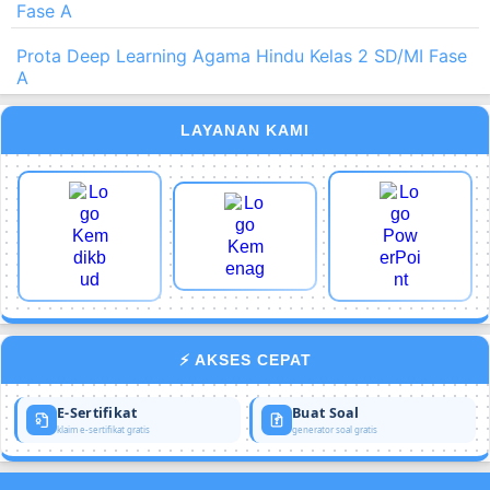
Fase A
Prota Deep Learning Agama Hindu Kelas 2 SD/MI Fase
A
LAYANAN KAMI
⚡ AKSES CEPAT
E-Sertifikat
Buat Soal
klaim e-sertifikat gratis
generator soal gratis