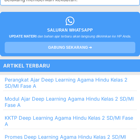
SALURAN WHATSAPP
UPDATE MATERI
dan bahan ajar terbaru akan langsung dikirimkan ke HP Anda.
GABUNG SEKARANG ➔
ARTIKEL TERBARU
Perangkat Ajar Deep Learning Agama Hindu Kelas 2
SD/MI Fase A
Modul Ajar Deep Learning Agama Hindu Kelas 2 SD/MI
Fase A
KKTP Deep Learning Agama Hindu Kelas 2 SD/MI Fase
A
Promes Deep Learning Agama Hindu Kelas 2 SD/MI