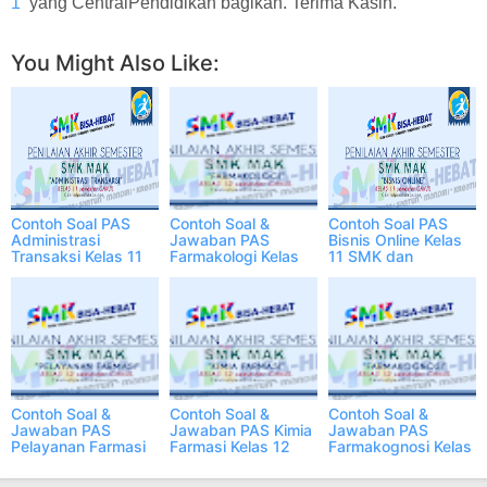
1
yang CentralPendidikan bagikan. Terima Kasih.
You Might Also Like:
Contoh Soal PAS
Contoh Soal &
Contoh Soal PAS
Administrasi
Jawaban PAS
Bisnis Online Kelas
Transaksi Kelas 11
Farmakologi Kelas
11 SMK dan
SMK dan Jawaban
12 SMK PDF
Jawaban PDF
PDF
Semester 1
Contoh Soal &
Contoh Soal &
Contoh Soal &
Jawaban PAS
Jawaban PAS Kimia
Jawaban PAS
Pelayanan Farmasi
Farmasi Kelas 12
Farmakognosi Kelas
Kelas 12 SMK PDF
SMK PDF Semester
12 SMK PDF
Semester 1
1
Semester 1