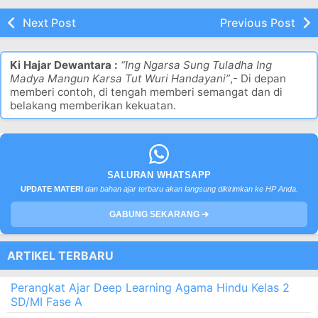
Next Post
Previous Post
Ki Hajar Dewantara :
“Ing Ngarsa Sung Tuladha Ing
Madya Mangun Karsa Tut Wuri Handayani”
,- Di depan
memberi contoh, di tengah memberi semangat dan di
belakang memberikan kekuatan.
SALURAN WHATSAPP
UPDATE MATERI
dan bahan ajar terbaru akan langsung dikirimkan ke HP Anda.
GABUNG SEKARANG ➔
ARTIKEL TERBARU
Perangkat Ajar Deep Learning Agama Hindu Kelas 2
SD/MI Fase A