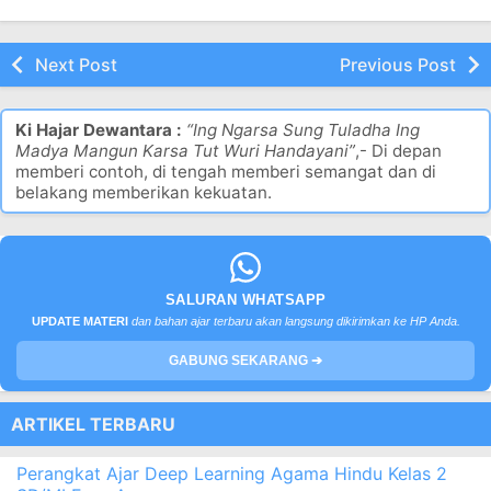
dan 2 (Semua
Semester 1 dan 2
Semua Mapel
Mapel)
Next Post
Previous Post
Ki Hajar Dewantara :
“Ing Ngarsa Sung Tuladha Ing
Madya Mangun Karsa Tut Wuri Handayani”
,- Di depan
memberi contoh, di tengah memberi semangat dan di
belakang memberikan kekuatan.
SALURAN WHATSAPP
UPDATE MATERI
dan bahan ajar terbaru akan langsung dikirimkan ke HP Anda.
GABUNG SEKARANG ➔
ARTIKEL TERBARU
Perangkat Ajar Deep Learning Agama Hindu Kelas 2