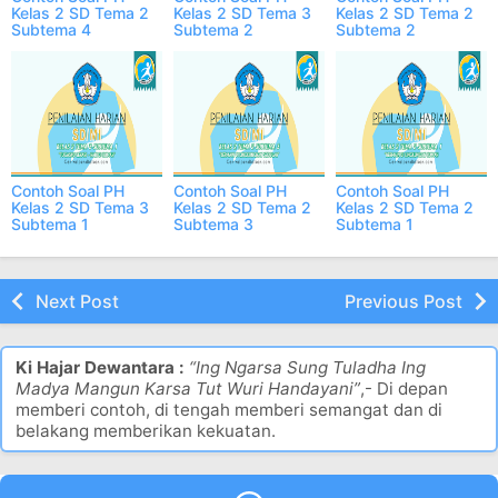
Kelas 2 SD Tema 2
Kelas 2 SD Tema 3
Kelas 2 SD Tema 2
Subtema 4
Subtema 2
Subtema 2
Semester 1 ONLINE
Semester 1 ONLINE
Semester 1 ONLINE
Contoh Soal PH
Contoh Soal PH
Contoh Soal PH
Kelas 2 SD Tema 3
Kelas 2 SD Tema 2
Kelas 2 SD Tema 2
Subtema 1
Subtema 3
Subtema 1
Semester 1 ONLINE
Semester 1 ONLINE
Semester 1 ONLINE
Next Post
Previous Post
Ki Hajar Dewantara :
“Ing Ngarsa Sung Tuladha Ing
Madya Mangun Karsa Tut Wuri Handayani”
,- Di depan
memberi contoh, di tengah memberi semangat dan di
belakang memberikan kekuatan.