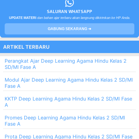
SALURAN WHATSAPP
UPDATE MATERI
dan bahan ajar terbaru akan langsung dikirimkan ke HP Anda.
GABUNG SEKARANG ➔
ARTIKEL TERBARU
Perangkat Ajar Deep Learning Agama Hindu Kelas 2
SD/MI Fase A
Modul Ajar Deep Learning Agama Hindu Kelas 2 SD/MI
Fase A
KKTP Deep Learning Agama Hindu Kelas 2 SD/MI Fase
A
Promes Deep Learning Agama Hindu Kelas 2 SD/MI
Fase A
Prota Deep Learning Agama Hindu Kelas 2 SD/MI Fase