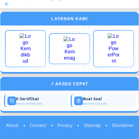
A
LAYANAN KAMI
⚡ AKSES CEPAT
E-Sertifikat
Buat Soal
klaim e-sertifikat gratis
generator soal gratis
About
•
Contact
•
Privacy
•
Sitemap
•
Disclaimer