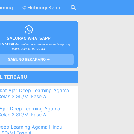
arning
✆ Hubungi Kami
SALURAN WHATSAPP
 MATERI
dan bahan ajar terbaru akan langsung
dikirimkan ke HP Anda.
GABUNG SEKARANG ➔
EL TERBARU
kat Ajar Deep Learning Agama
Kelas 2 SD/MI Fase A
Ajar Deep Learning Agama
Kelas 2 SD/MI Fase A
eep Learning Agama Hindu
2 SD/MI Fase A