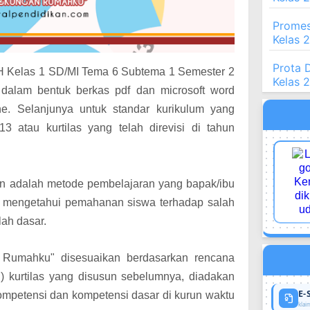
Promes
Kelas 
Prota 
PH Kelas 1 SD/MI Tema 6 Subtema 1 Semester 2
Kelas 
 dalam bentuk berkas pdf dan microsoft word
ne. Selanjunya untuk standar kurikulum yang
3 atau kurtilas yang telah direvisi di tahun
an adalah metode pembelajaran yang bapak/ibu
m mengetahui pemahanan siswa terhadap salah
olah dasar.
 Rumahku" disesuaikan berdasarkan rencana
 kurtilas yang disusun sebelumnya, diadakan
E-
ompetensi dan kompetensi dasar di kurun waktu
klaim