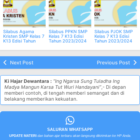
Silabus Agama
Silabus PPKN SMP
Silabus PJOK SMP
Kristen SMP Kelas 7
Kelas 7 K13 Edisi
Kelas 7 K13 Edisi
K13 Edisi Tahun
Tahun 2023/2024
Tahun 2023/2024
2023/2024
Next Post
Previous Post
Ki Hajar Dewantara :
“Ing Ngarsa Sung Tuladha Ing
Madya Mangun Karsa Tut Wuri Handayani”
,- Di depan
memberi contoh, di tengah memberi semangat dan di
belakang memberikan kekuatan.
SALURAN WHATSAPP
UPDATE MATERI
dan bahan ajar terbaru akan langsung dikirimkan ke HP Anda.