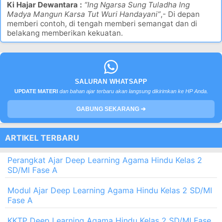
Ki Hajar Dewantara :
“Ing Ngarsa Sung Tuladha Ing
Madya Mangun Karsa Tut Wuri Handayani”
,- Di depan
memberi contoh, di tengah memberi semangat dan di
belakang memberikan kekuatan.
SALURAN WHATSAPP
UPDATE MATERI
dan bahan ajar terbaru akan langsung dikirimkan ke HP Anda.
GABUNG SEKARANG ➔
ARTIKEL TERBARU
Perangkat Ajar Deep Learning Agama Hindu Kelas 2
SD/MI Fase A
Modul Ajar Deep Learning Agama Hindu Kelas 2 SD/MI
Fase A
KKTP Deep Learning Agama Hindu Kelas 2 SD/MI Fase