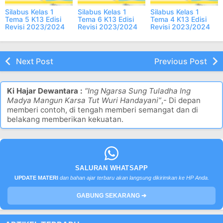
Silabus Kelas 1
Silabus Kelas 1
Silabus Kelas 1
Tema 5 K13 Edisi
Tema 6 K13 Edisi
Tema 4 K13 Edisi
Revisi 2023/2024
Revisi 2023/2024
Revisi 2023/2024
format DOC
format DOC
format DOC
Next Post
Previous Post
Ki Hajar Dewantara :
“Ing Ngarsa Sung Tuladha Ing
Madya Mangun Karsa Tut Wuri Handayani”
,- Di depan
memberi contoh, di tengah memberi semangat dan di
belakang memberikan kekuatan.
SALURAN WHATSAPP
UPDATE MATERI
dan bahan ajar terbaru akan langsung dikirimkan ke HP Anda.
GABUNG SEKARANG ➔